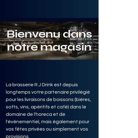
Bienvenu dans
notre magasin
Un endroit spécialement
conçu et cosy
La brasserie R J Drink est depuis
longtemps votre partenaire privilégié
pour les livraisons de boissons (bières,
softs, vins, apéritifs et café) dans le
domaine de l'horeca et de
l'événementiel, mais également pour
vos fêtes privées ou simplement vos
provisions.