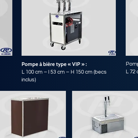
Pompe à bière type « VIP » :
Pompe
L 72 
L 100 cm – l 53 cm – H 150 cm (becs
inclus)