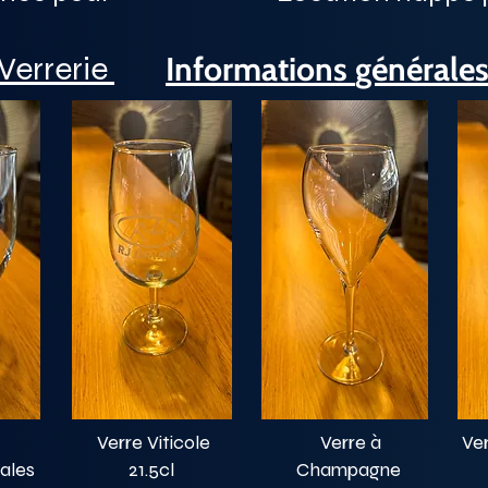
Verrerie
Informations
générale
Verre Viticole
Verre à
Ve
iales
21.5cl
Champagne