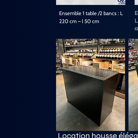
Ensemble 1 table /2 bancs : L
E
220 cm – l 50 cm
L
Location housse élég