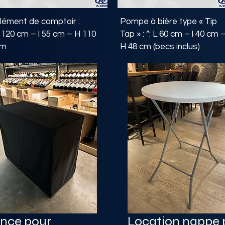
lément de comptoir :
Pompe à bière type « Tip
 120 cm – l 55 cm – H 110
Tap » : ”: L 60 cm – l 40 cm 
cm
H 48 cm (becs inclus)
ance pour
Location nappe 