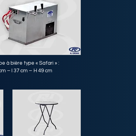
 à bière type « Safari » :
cm – l 37 cm – H 49 cm