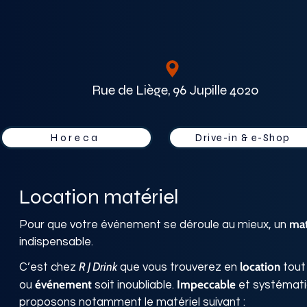
Rue de Liège, 96 Jupille 4020
Horeca
Drive-in & e-Shop
Location matériel
mat
Pour que votre événement se déroule au mieux, un
indispensable.
R J Drink
location
C’est chez
que vous trouverez en
tout
événement
Impeccable
ou
soit inoubliable.
et systémati
proposons notamment le matériel suivant :