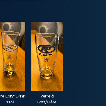
s
rre Long Drink
Verre à
22cl
Soft/Bière